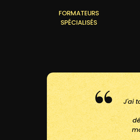
FORMATEURS
SPÉCIALISÉS
J'ai 
dé
mo