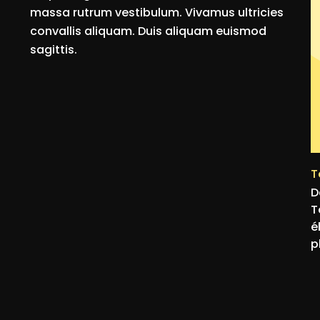
massa rutrum vestibulum. Vivamus ultricies
convallis aliquam. Duis aliquam euismod
sagittis.
T
D
T
é
p