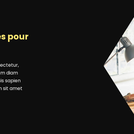
és pour
sectetur,
dum diam
is sapien
m sit amet